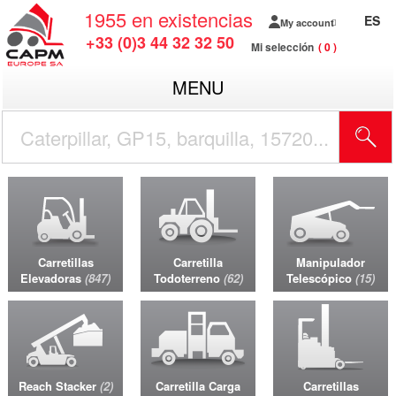
1955
en existencias
ES
My account
+33 (0)3 44 32 32 50
Mi selección
0
MENU
Carretillas
Carretilla
Manipulador
Elevadoras
847
Todoterreno
62
Telescópico
15
Reach Stacker
2
Carretilla Carga
Carretillas