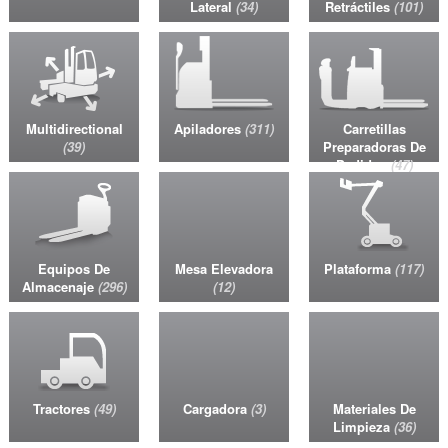
Lateral
34
Retráctiles
101
Multidirectional
Apiladores
311
Carretillas
39
Preparadoras De
Pedidos
47
Equipos De
Mesa Elevadora
Plataforma
117
Almacenaje
296
12
Tractores
49
Cargadora
3
Materiales De
Limpieza
36