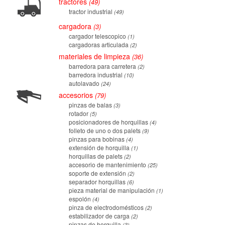
tractores
49
tractor industrial
49
cargadora
3
cargador telescopico
1
cargadoras articulada
2
materiales de limpieza
36
barredora para carretera
2
barredora industrial
10
autolavado
24
accesorios
79
pinzas de balas
3
rotador
5
posicionadores de horquillas
4
folleto de uno o dos palets
9
pinzas para bobinas
4
extensión de horquilla
1
horquillas de palets
2
accesorio de mantenimiento
25
soporte de extensión
2
separador horquillas
6
pieza material de manipulación
1
espolón
4
pinza de electrodomésticos
2
estabilizador de carga
2
pinzas de horquilla
3