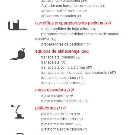
apilador con plataforma
34
Apilador con horquillas entre patas
11
apilador multidireccional
2
apiladores manuales
2
carretillas preparadoras de pedidos
47
recogepedidos de baja altura
24
preparadoras de pedidos con cabina de mando
elevable
12
preparadoras de pedidos
11
equipos de almacenaje
296
transpaleta (manual)
9
transpaleta
30
transpaleta con plataforma
87
transpaleta con conductor acompañante
157
transpaleta pesadora
11
transpaleta todo terreno
2
mesa elevadora
12
mesa elevadora
9
mesa elevadora eléctrica
3
plataforma
117
plataforma de tijera
28
plataforma articulada
11
plataforma de mástil
77
plataforma sobre camión
1