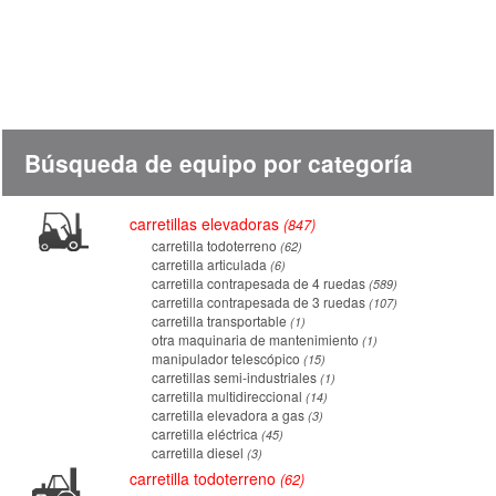
Búsqueda de equipo por categoría
carretillas elevadoras
847
carretilla todoterreno
62
carretilla articulada
6
carretilla contrapesada de 4 ruedas
589
carretilla contrapesada de 3 ruedas
107
carretilla transportable
1
otra maquinaria de mantenimiento
1
manipulador telescópico
15
carretillas semi-industriales
1
carretilla multidireccional
14
carretilla elevadora a gas
3
carretilla eléctrica
45
carretilla diesel
3
carretilla todoterreno
62