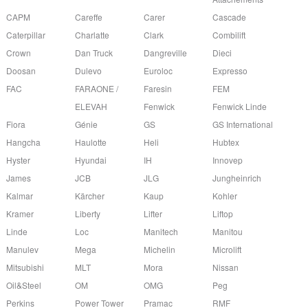
CAPM
Careffe
Carer
Cascade
Caterpillar
Charlatte
Clark
Combilift
Crown
Dan Truck
Dangreville
Dieci
Doosan
Dulevo
Euroloc
Expresso
FAC
FARAONE /
Faresin
FEM
ELEVAH
Fenwick
Fenwick Linde
Fiora
Génie
GS
GS International
Hangcha
Haulotte
Heli
Hubtex
Hyster
Hyundai
IH
Innovep
James
JCB
JLG
Jungheinrich
Kalmar
Kärcher
Kaup
Kohler
Kramer
Liberty
Lifter
Liftop
Linde
Loc
Manitech
Manitou
Manulev
Mega
Michelin
Microlift
Mitsubishi
MLT
Mora
Nissan
Oil&Steel
OM
OMG
Peg
Perkins
Power Tower
Pramac
RMF