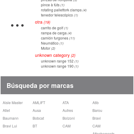
pince à fûts
1
rotating palletfork clamps
4
tenedor telescópico
1
otra
19
carrito de golf
1
rampa de carga
4
camión furgones
11
Neumático
1
Motor
2
unknown category
2
unknown range 152
1
unknown range 190
1
Búsqueda por marcas
Aisle Master
AMLIFT
ATA
Atib
Atlet
Ausa
Autres
Barou
Baumann
Bobcat
Bolzoni
Bravi
Bravi Lui
BT
CAM
CAM
Attachements