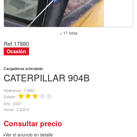
+ 17 fotos
Ref.
17880
Ocasión
Cargadoras articulada
CATERPILLAR
904B
Référence
17880
Estado
Año
2007
Horas
2 235 h
Consultar precio
Ver el anuncio en detalle