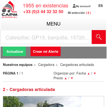
1955
en existencias
ES
My account
+33 (0)3 44 32 32 50
Mi selección
0
MENU
Actualizar
Crear mi Alerte
Nuestros equipos
Cargadora
Cargadoras articulada
PÁGINA
1
/ 1
Organizar por:
Fecha
▲
/
▼
Precio
▲
/
▼
2
Cargadoras articulada