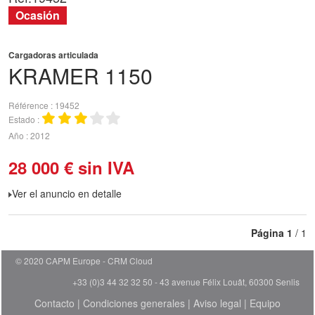
Ocasión
Cargadoras articulada
KRAMER
1150
Référence
19452
Estado
Año
2012
28 000
€
sin IVA
Ver el anuncio en detalle
Página
1
/ 1
© 2020 CAPM Europe
CRM Cloud
+33 (0)3 44 32 32 50 - 43 avenue Félix Louât, 60300 Senlis
Contacto
|
Condiciones generales
|
Aviso legal
|
Equipo