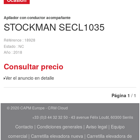
Apilador con conductor acompañante
STOCKMAN
SECL1035
Référence
18928
Estado
NC
Año
2018
Consultar precio
Ver el anuncio en detalle
Página
1
/ 1
© 2020 CAPM Europe
CRM Cloud
+33 (0)3 44 32 32 50 - 43 avenue Félix Louât, 60300 Senlis
Contacto
|
Condiciones generales
|
Aviso legal
|
Equipo
comercial
|
Carretilla elevadora nueva
|
Carretilla elevadora de