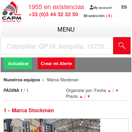
1955
en existencias
ES
My account
+33 (0)3 44 32 32 50
Mi selección
0
MENU
Actualizar
Crear mi Alerte
Nuestros equipos
Marca Stockman
PÁGINA
1
/ 1
Organizar por:
Fecha
▲
/
▼
Precio
▲
/
▼
1
Marca Stockman