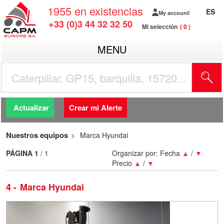
1955
en existencias
ES
My account
+33 (0)3 44 32 32 50
Mi selección
0
MENU
Actualizar
Crear mi Alerte
Nuestros equipos
Marca Hyundai
PÁGINA
1
/ 1
Organizar por:
Fecha
▲
/
▼
Precio
▲
/
▼
4
Marca Hyundai