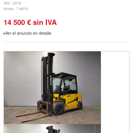
Año
2018
Horas
7 460 h
14 500
€
sin IVA
Ver el anuncio en detalle