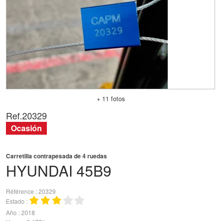
+ 11 fotos
Ref.
20329
Ocasión
Carretilla contrapesada de 4 ruedas
HYUNDAI
45B9
Référence
20329
Estado
Año
2018