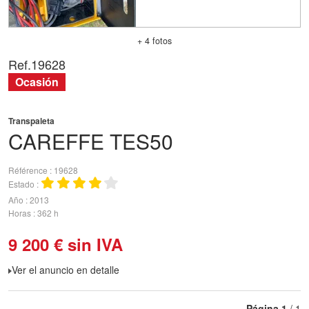
+ 4 fotos
Ref.
19628
Ocasión
Transpaleta
CAREFFE
TES50
Référence
19628
Estado
Año
2013
Horas
362 h
9 200
€
sin IVA
Ver el anuncio en detalle
Página
1
/ 1