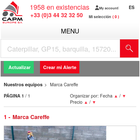
1958
en existencias
ES
My account
+33 (0)3 44 32 32 50
Mi selección
0
MENU
Actualizar
Crear mi Alerte
Nuestros equipos
Marca Careffe
PÁGINA
1
/ 1
Organizar por:
Fecha
▲
/
▼
Precio
▲
/
▼
1
Marca Careffe