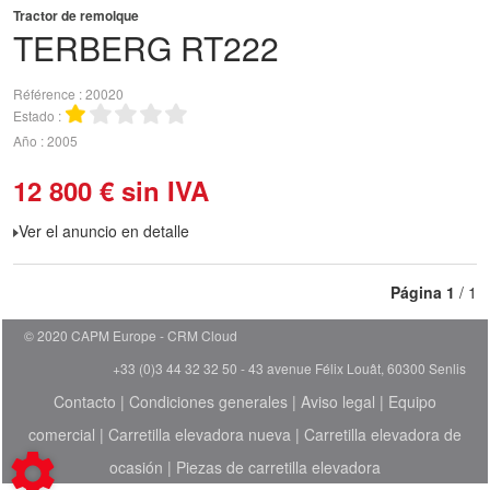
Tractor de remolque
TERBERG
RT222
Référence
20020
Estado
Año
2005
12 800
€
sin IVA
Ver el anuncio en detalle
Página
1
/ 1
© 2020 CAPM Europe
CRM Cloud
+33 (0)3 44 32 32 50 - 43 avenue Félix Louât, 60300 Senlis
Contacto
|
Condiciones generales
|
Aviso legal
|
Equipo
comercial
|
Carretilla elevadora nueva
|
Carretilla elevadora de
ocasión
|
Piezas de carretilla elevadora