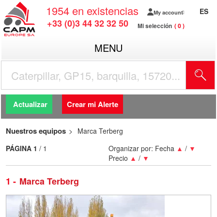
1954
en existencias
ES
My account
+33 (0)3 44 32 32 50
Mi selección
0
MENU
Actualizar
Crear mi Alerte
Nuestros equipos
Marca Terberg
PÁGINA
1
/ 1
Organizar por:
Fecha
▲
/
▼
Precio
▲
/
▼
1
Marca Terberg