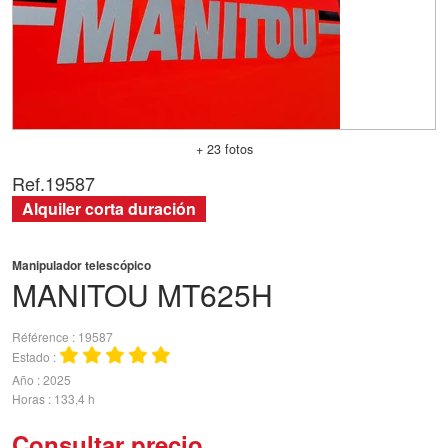
+ 23 fotos
Ref.
19587
Alquiler corta duración
Manipulador telescópico
MANITOU
MT625H
Référence
19587
Estado
Año
2025
Horas
133,4 h
Consultar precio