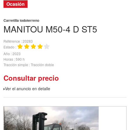
Ocasión
Carretilla todoterreno
MANITOU
M50-4 D ST5
Référence
20283
Estado
Año
2023
Horas
590 h
Tracción simple
Tracción doble
Consultar precio
Ver el anuncio en detalle