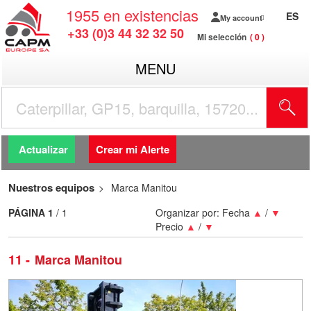
1955
en existencias
ES
My account
+33 (0)3 44 32 32 50
Mi selección
0
MENU
Actualizar
Crear mi Alerte
Nuestros equipos
Marca Manitou
PÁGINA
1
/ 1
Organizar por:
Fecha
▲
/
▼
Precio
▲
/
▼
11
Marca Manitou