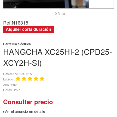
+ 9 fotos
Ref.
N16315
Alquiler corta duración
Carretilla eléctrica
HANGCHA
XC25HI-2 (CPD25-
XCY2H-SI)
Référence
N16315
Estado
Año
2026
Horas
25 h
Consultar precio
Ver el anuncio en detalle