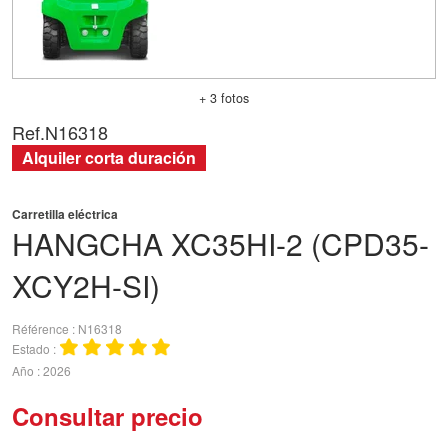
+ 3 fotos
Ref.
N16318
Alquiler corta duración
Carretilla eléctrica
HANGCHA
XC35HI-2 (CPD35-
XCY2H-SI)
Référence
N16318
Estado
Año
2026
Consultar precio