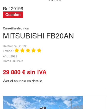
+ 9 fotos
Ref.
20196
Ocasión
Carretilla eléctrica
MITSUBISHI
FB20AN
Référence
20196
Estado
Año
2022
Horas
3 224 h
29 880
€
sin IVA
Ver el anuncio en detalle