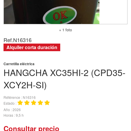
+ 1 foto
Ref.
N16316
Alquiler corta duración
Carretilla eléctrica
HANGCHA
XC35HI-2 (CPD35-
XCY2H-SI)
Référence
N16316
Estado
Año
2026
Horas
9,5 h
Consultar precio