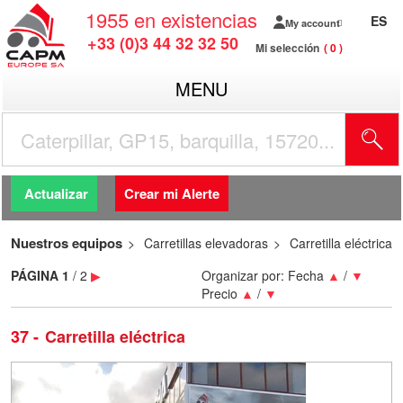
1955
en existencias
ES
My account
+33 (0)3 44 32 32 50
Mi selección
0
MENU
Actualizar
Crear mi Alerte
Nuestros equipos
Carretillas elevadoras
Carretilla eléctrica
PÁGINA
1
/ 2
▶
Organizar por:
Fecha
▲
/
▼
Precio
▲
/
▼
37
Carretilla eléctrica