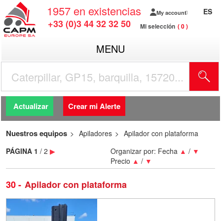
1957
en existencias
ES
My account
+33 (0)3 44 32 32 50
Mi selección
0
MENU
Actualizar
Crear mi Alerte
Nuestros equipos
Apiladores
Apilador con plataforma
PÁGINA
1
/ 2
▶
Organizar por:
Fecha
▲
/
▼
Precio
▲
/
▼
30
Apilador con plataforma