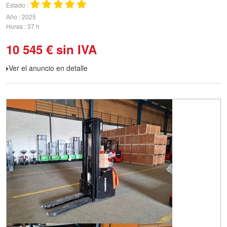
Estado
Año
2025
Horas
37 h
10 545
€
sin IVA
Ver el anuncio en detalle