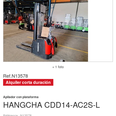
+ 1 foto
Ref.
N13578
Alquiler corta duración
Apilador con plataforma
HANGCHA
CDD14-AC2S-L
Référence
N13578