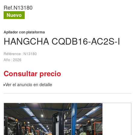
Ref.
N13180
Nuevo
Apilador con plataforma
HANGCHA
CQDB16-AC2S-I
Référence
N13180
Año
2026
Consultar precio
Ver el anuncio en detalle