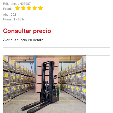
Référence
N07987
Estado
Año
2021
Horas
1 488 h
Consultar precio
Ver el anuncio en detalle