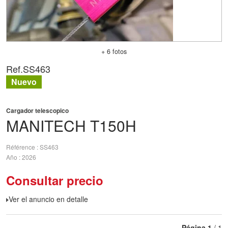
+ 6 fotos
Ref.
SS463
Nuevo
Cargador telescopico
MANITECH
T150H
Référence
SS463
Año
2026
Consultar precio
Ver el anuncio en detalle
Página
1
/ 1