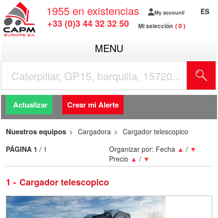
1955
en existencias
ES
My account
+33 (0)3 44 32 32 50
Mi selección
0
MENU
Actualizar
Crear mi Alerte
Nuestros equipos
Cargadora
Cargador telescopico
PÁGINA
1
/ 1
Organizar por:
Fecha
▲
/
▼
Precio
▲
/
▼
1
Cargador telescopico