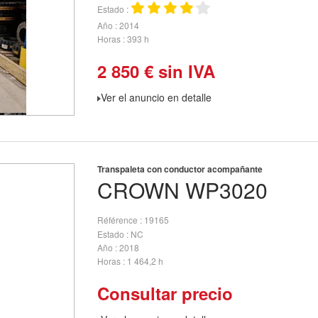
Estado
Año
2014
Horas
393 h
2 850
€
sin IVA
Ver el anuncio en detalle
Transpaleta con conductor acompañante
CROWN
WP3020
Référence
19165
Estado
NC
Año
2018
Horas
1 464,2 h
Consultar precio