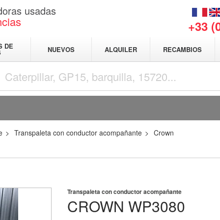
adoras usadas
ncias
+33 (
S DE
NUEVOS
ALQUILER
RECAMBIOS
S
e
Transpaleta con conductor acompañante
Crown
Transpaleta con conductor acompañante
CROWN
WP3080