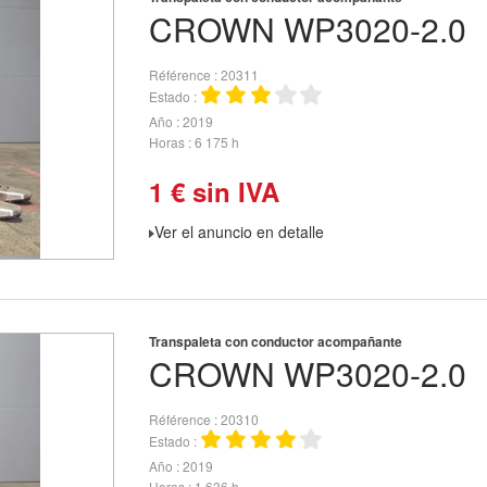
CROWN
WP3020-2.0
Référence
20311
Estado
Año
2019
Horas
6 175 h
1
€
sin IVA
Ver el anuncio en detalle
Transpaleta con conductor acompañante
CROWN
WP3020-2.0
Référence
20310
Estado
Año
2019
Horas
1 636 h