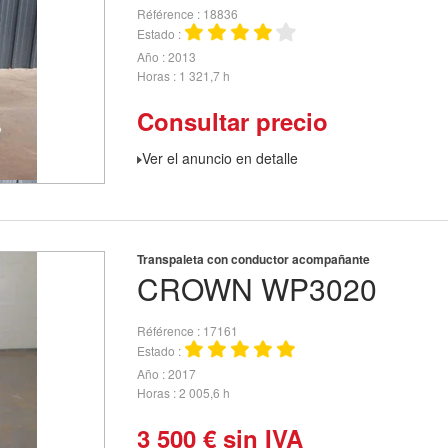
Référence
18836
Estado
Año
2013
Horas
1 321,7 h
Consultar precio
Ver el anuncio en detalle
Transpaleta con conductor acompañante
CROWN
WP3020
Référence
17161
Estado
Año
2017
Horas
2 005,6 h
3 500
€
sin IVA