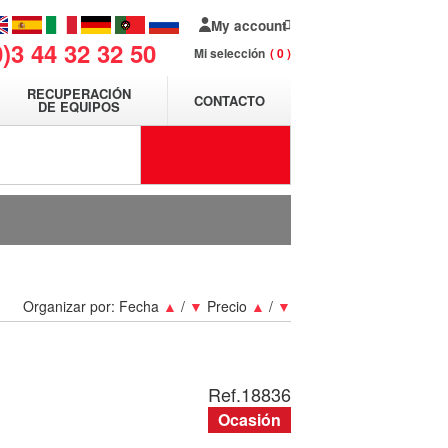
My account
0)3 44 32 32 50
Mi selección
0
RECUPERACIÓN
CONTACTO
DE EQUIPOS
Organizar por:
Fecha
▲
/
▼
Precio
▲
/
▼
Ref.
18836
Ocasión