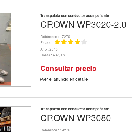
Transpaleta con conductor acompañante
CROWN
WP3020-2.0
Référence
17279
Estado
Año
2015
Horas
437,9 h
Consultar precio
Ver el anuncio en detalle
Transpaleta con conductor acompañante
CROWN
WP3080
Référence
19276