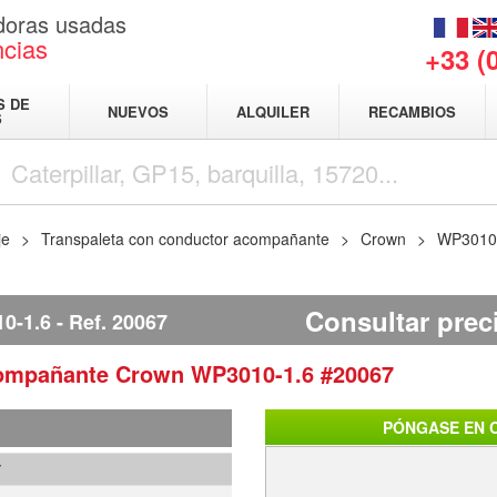
adoras usadas
ncias
+33 (
S DE
NUEVOS
ALQUILER
RECAMBIOS
S
je
Transpaleta con conductor acompañante
Crown
WP3010
Consultar prec
0-1.6
Ref.
20067
acompañante
Crown
WP3010-1.6
#20067
PÓNGASE EN 
7