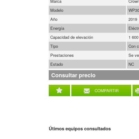
Marca
Crow
Modelo
WP30
Año
2019
Energía
Eléctr
Capacidad de elevación
1 600
Tipo
Con c
Prestaciones
Se ve
Estado
NC
Consultar precio
COMPARTIR
Útimos equipos consultados