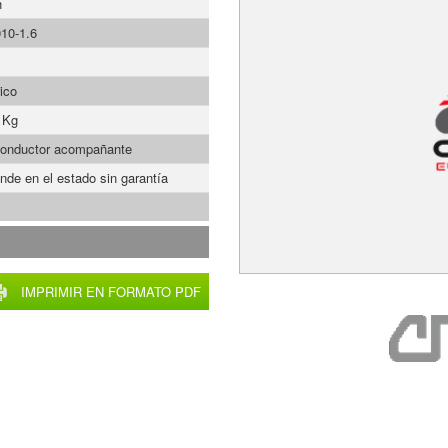
n
10-1.6
ico
 Kg
onductor acompañante
nde en el estado sin garantía
IMPRIMIR EN FORMATO PDF