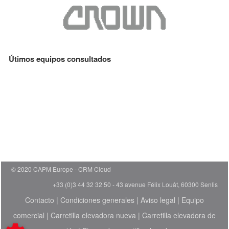
Útimos equipos consultados
© 2020 CAPM Europe
CRM Cloud
+33 (0)3 44 32 32 50 - 43 avenue Félix Louât, 60300 Senlis
Contacto
|
Condiciones generales
|
Aviso legal
|
Equipo
comercial
|
Carretilla elevadora nueva
|
Carretilla elevadora de