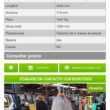
Longitud
2430 mm
Anchura
710 mm
Peso
1047 Kg
Altura total
1260 mm
Prestaciones
Garantía de 3 meses de piezas
Batería
24v
Estado
NC
Consultar precio
COMPARTIR
IMPRIMIR EN FORMATO PDF
PÓNGASE EN CONTACTO CON NOSOTROS
Ocasión