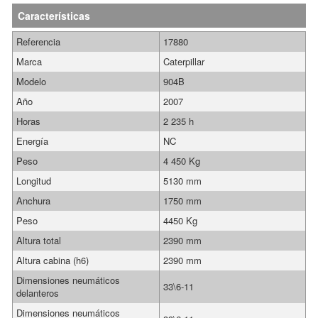
Características
Referencia
17880
Marca
Caterpillar
Modelo
904B
Año
2007
Horas
2 235 h
Energía
NC
Peso
4 450 Kg
Longitud
5130 mm
Anchura
1750 mm
Peso
4450 Kg
Altura total
2390 mm
Altura cabina (h6)
2390 mm
Dimensiones neumáticos
33\6-11
delanteros
Dimensiones neumáticos