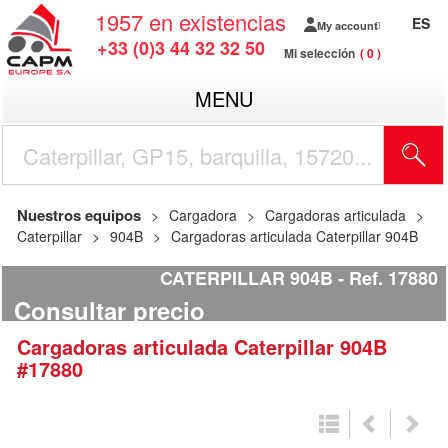
1957
en existencias
ES
My account
+33 (0)3 44 32 32 50
Mi selección
0
MENU
Nuestros equipos
Cargadora
Cargadoras articulada
Caterpillar
904B
Cargadoras articulada Caterpillar 904B
CATERPILLAR 904B
Ref.
17880
Consultar precio
Cargadoras articulada
Caterpillar
904B
#17880