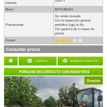
33\6-11
traseros
Motor
MITSUBISHI
Se vende revisado
Con la inspección general
Prestaciones
periódica (vgp) al día
Con garantía de 3 meses de
piezas
Estado
Consultar precio
COMPARTIR
IMPRIMIR EN FORMATO PDF
PÓNGASE EN CONTACTO CON NOSOTROS
Ocasión