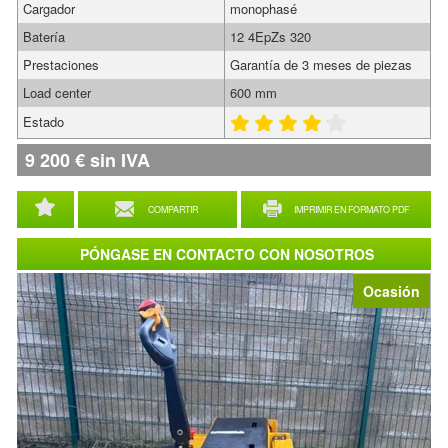
Cargador
monophasé
Batería
12 4EpZs 320
Prestaciones
Garantía de 3 meses de piezas
Load center
600 mm
Estado
9 200
€
sin IVA
COMPARTIR
IMPRIMIR EN FORMATO PDF
PÓNGASE EN CONTACTO CON NOSOTROS
Ocasión