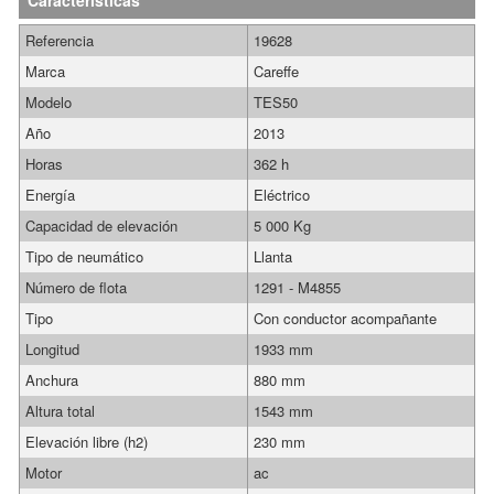
Características
Referencia
19628
Marca
Careffe
Modelo
TES50
Año
2013
Horas
362 h
Energía
Eléctrico
Capacidad de elevación
5 000 Kg
Tipo de neumático
Llanta
Número de flota
1291 - M4855
Tipo
Con conductor acompañante
Longitud
1933 mm
Anchura
880 mm
Altura total
1543 mm
Elevación libre (h2)
230 mm
Motor
ac