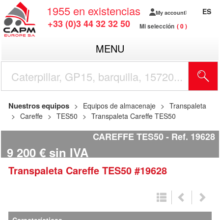
1955
en existencias
ES
My account
+33 (0)3 44 32 32 50
Mi selección
0
MENU
Nuestros equipos
Equipos de almacenaje
Transpaleta
Careffe
TES50
Transpaleta Careffe TES50
CAREFFE TES50
Ref.
19628
9 200
€
sin IVA
Transpaleta
Careffe
TES50
#19628