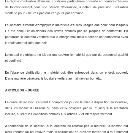
Le régime d’utilisation défini aux conditions particulières consiste en nombre d’heures
de fonctionnement pour une période déterminée, à défaut de précision, l’utilisation
s’entend pour 7 heures par jour et 5 jours par semaine.
Le locataire s’interdit d’employer le matériel à d’autres usages que ceux pour lesquels
il a été conçu et en dehors des limites définies par les plaques de conformité. En
particulier, le locataire vérifiera que la charge maximale autorisée est compatible avec
la résistance et l’état des sols.
Le locataire s’oblige à ne laisser manœuvrer le matériel que par du personnel qualifié
et confirmé.
En l’absence d’utilisation, le matériel doit être entreposé dans un endroit couvert.
D’une manière générale, le locataire veillera au maintien en bon état.
ARTICLE XII – DURÉE
La durée de location s’entend à compter du jour de la mise à disposition au locataire,
dans les locaux du bailleur ou dans ceux désignés par lui, et jusqu’à la restitution
incluse, suivant les conditions définies aux articles V et VII respectivement.
A l’échéance de la location, si le locataire ne restitue pas le matériel, la location est
alors réputée se poursuivre mais le bailleur est en droit d’y mettre fin à tout moment