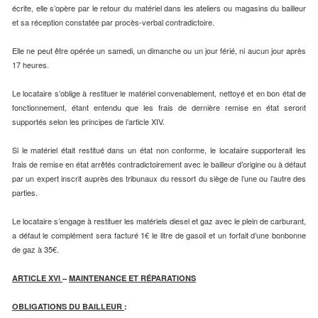
écrite, elle s’opère par le retour du matériel dans les ateliers ou magasins du bailleur
et sa réception constatée par procès-verbal contradictoire.
Elle ne peut être opérée un samedi, un dimanche ou un jour férié, ni aucun jour après
17 heures.
Le locataire s’oblige à restituer le matériel convenablement, nettoyé et en bon état de
fonctionnement, étant entendu que les frais de dernière remise en état seront
supportés selon les principes de l’article XIV.
Si le matériel était restitué dans un état non conforme, le locataire supporterait les
frais de remise en état arrêtés contradictoirement avec le bailleur d’origine ou à défaut
par un expert inscrit auprès des tribunaux du ressort du siège de l’une ou l’autre des
parties.
Le locataire s’engage à restituer les matériels diesel et gaz avec le plein de carburant,
a défaut le complément sera facturé 1€ le litre de gasoil et un forfait d’une bonbonne
de gaz à 35€.
ARTICLE XVI
–
MAINTENANCE ET RÉPARATIONS
OBLIGATIONS DU BAILLEUR
: