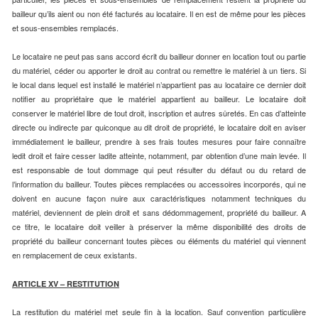
bailleur qu’ils aient ou non été facturés au locataire. Il en est de même pour les pièces
et sous-ensembles remplacés.
Le locataire ne peut pas sans accord écrit du bailleur donner en location tout ou partie
du matériel, céder ou apporter le droit au contrat ou remettre le matériel à un tiers. Si
le local dans lequel est installé le matériel n’appartient pas au locataire ce dernier doit
notifier au propriétaire que le matériel appartient au bailleur. Le locataire doit
conserver le matériel libre de tout droit, inscription et autres sûretés. En cas d’atteinte
directe ou indirecte par quiconque au dit droit de propriété, le locataire doit en aviser
immédiatement le bailleur, prendre à ses frais toutes mesures pour faire connaître
ledit droit et faire cesser ladite atteinte, notamment, par obtention d’une main levée. Il
est responsable de tout dommage qui peut résulter du défaut ou du retard de
l’information du bailleur. Toutes pièces remplacées ou accessoires incorporés, qui ne
doivent en aucune façon nuire aux caractéristiques notamment techniques du
matériel, deviennent de plein droit et sans dédommagement, propriété du bailleur. A
ce titre, le locataire doit veiller à préserver la même disponibilité des droits de
propriété du bailleur concernant toutes pièces ou éléments du matériel qui viennent
en remplacement de ceux existants.
ARTICLE XV – RESTITUTION
La restitution du matériel met seule fin à la location. Sauf convention particulière