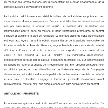
du respect des termes énoncés, par la présentation de la police d’assurance et de la
dernière quittance de versement de prime.
Le locataire doit informer sans délai le bailleur de tout sinistre en précisant ses
circonstances et ses conséquences. En cas de sinistre total ou de vol, couvert ou
non par l’assurance, le contrat est résilié. Le locataire doit au bailleur une
indemnisation pour la perte du matériel et pour l’interruption prématurée du contrat
calculée et exigible à la date de résiliation. Le montant global de cette indemnisation
est égal aux loyers restant à échoir jusqu’à l’issue de la période irrévocable de
location actualisés au taux de référence, augmentée de la valeur estimée du matériel
détruit ou volé au terme de cette période ou, si une expertise est nécessaire, de sa
valeur à dire d’expert au jour du sinistre. Les indemnités d’assurances,
éventuellement perçues par le bailleur, s’imputent en premier lieu sur l’indemnisation
de la perte du matériel et ensuite sur l’indemnisation de l’interruption prématurée. Pour
un sinistre partiel, en cas d’insuffisance de l’indemnité reçu de la Compagnie
d’assurances, le locataire est tenu de parfaire la remise en état complète du matériel
à ses frais. Le locataire s’engage à fournir un justificatif d’assurance avant
l’enlèvement du matériel ainsi que chaque année à la date anniversaire du contrat.
ARTICLE XIV – PROPRIÉTÉ
Le locataire n’acquiert aucun droit de propriété sur aucune des parties du matériel. En
particulier, les pièces et sous-ensembles de remplacement restent la propriété du