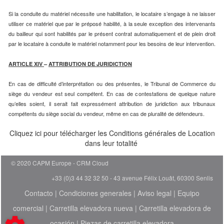
Si la conduite du matériel nécessite une habilitation, le locataire s’engage à ne laisser
utiliser ce matériel que par le préposé habilité, à la seule exception des intervenants
du bailleur qui sont habilités par le présent contrat automatiquement et de plein droit
par le locataire à conduite le matériel notamment pour les besoins de leur intervention.
ARTICLE XIV
–
ATTRIBUTION DE JURIDICTION
En cas de difficulté d’interprétation ou des présentes, le Tribunal de Commerce du
siège du vendeur est seul compétent. En cas de contestations de quelque nature
qu’elles soient, il serait fait expressément attribution de juridiction aux tribunaux
compétents du siège social du vendeur, même en cas de pluralité de défendeurs.
Cliquez ici pour télécharger les Conditions générales de Location
dans leur totalité
© 2020 CAPM Europe
CRM Cloud
+33 (0)3 44 32 32 50 - 43 avenue Félix Louât, 60300 Senlis
Contacto
|
Condiciones generales
|
Aviso legal
|
Equipo
comercial
|
Carretilla elevadora nueva
|
Carretilla elevadora de
ocasión
|
Piezas de carretilla elevadora