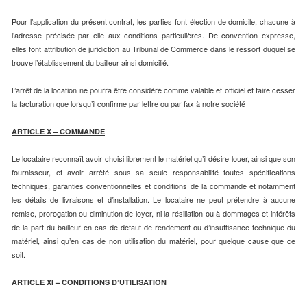
Pour l’application du présent contrat, les parties font élection de domicile, chacune à
l’adresse précisée par elle aux conditions particulières. De convention expresse,
elles font attribution de juridiction au Tribunal de Commerce dans le ressort duquel se
trouve l’établissement du bailleur ainsi domicilié.
L’arrêt de la location ne pourra être considéré comme valable et officiel et faire cesser
la facturation que lorsqu’il confirme par lettre ou par fax à notre société
ARTICLE X – COMMANDE
Le locataire reconnaît avoir choisi librement le matériel qu’il désire louer, ainsi que son
fournisseur, et avoir arrêté sous sa seule responsabilité toutes spécifications
techniques, garanties conventionnelles et conditions de la commande et notamment
les détails de livraisons et d’installation. Le locataire ne peut prétendre à aucune
remise, prorogation ou diminution de loyer, ni la résiliation ou à dommages et intérêts
de la part du bailleur en cas de défaut de rendement ou d’insuffisance technique du
matériel, ainsi qu’en cas de non utilisation du matériel, pour quelque cause que ce
soit.
ARTICLE XI – CONDITIONS D’UTILISATION