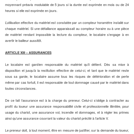
moyennant préavis modulable de 5 jours si la durée est exprimée en mois ou de 24
heures si elle est exprimée en jours.
L’utilisation effective du matériel est constatée par un compteur horamètre installé sur
chaque matériel. Si une défaillance apparaissait au compteur horaire ou à une pièce
de matériel rendant impossible la lecture du compteur, le locataire s’engage à en
avertir le bailleur aussitôt.
ARTICLE XIII – ASSURANCES
Le locataire est gardien responsable du matériel qu’il détient. Dès sa mise à
disposition et jusqu’à la restitution effective de celui-ci, et tant que le matériel reste
sous sa garde, le locataire assume tous les risques de détérioration et de perte
même par cas fortuit, il est responsable de tout dommage causé par le matériel dans
toutes circonstances.
De ce fait l’assurance est à la charge du preneur. Celui-ci s’oblige à contracter au
profit du loueur une assurance responsabilité civile et professionnelle illimitée, pour
usage du chariot, une assurance vol, incendie et dommages, et à régler les primes
ainsi qu’une assurance couvrant la valeur du chariot précité à l’article V.
Le preneur doit, à tout moment, être en mesure de justifier, sur la demande du loueur,