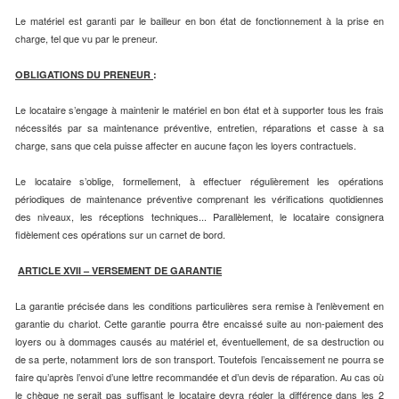
Le matériel est garanti par le bailleur en bon état de fonctionnement à la prise en
charge, tel que vu par le preneur.
OBLIGATIONS DU PRENEUR
:
Le locataire s’engage à maintenir le matériel en bon état et à supporter tous les frais
nécessités par sa maintenance préventive, entretien, réparations et casse à sa
charge, sans que cela puisse affecter en aucune façon les loyers contractuels.
Le locataire s’oblige, formellement, à effectuer régulièrement les opérations
périodiques de maintenance préventive comprenant les vérifications quotidiennes
des niveaux, les réceptions techniques... Parallèlement, le locataire consignera
fidèlement ces opérations sur un carnet de bord.
ARTICLE XVII – VERSEMENT DE GARANTIE
La garantie précisée dans les conditions particulières sera remise à l'enlèvement en
garantie du chariot. Cette garantie pourra être encaissé suite au non-paiement des
loyers ou à dommages causés au matériel et, éventuellement, de sa destruction ou
de sa perte, notamment lors de son transport. Toutefois l’encaissement ne pourra se
faire qu’après l’envoi d’une lettre recommandée et d’un devis de réparation. Au cas où
le chèque ne serait pas suffisant le locataire devra régler la différence dans les 2