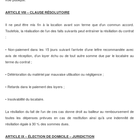
ARTICLE VIII – CLAUSE RÉSOLUTOIRE
Il ne peut être mis fin à la location avant son terme que d’un commun accord.
Toutefois, la réalisation de l’un des faits suivants peut entraîner la résiliation du contrat
:
• Non-paiement dans les 15 jours suivant l’arrivée d’une lettre recommandée avec
avis de réception, d’un loyer échu ou de tout autre somme due par le locataire au
terme du contrat ;
• Détérioration du matériel par mauvaise utilisation ou négligence ;
• Retards dans le paiement des loyers ;
• Insolvabilité du locataire.
La résiliation du fait de l’un de ces cas donne droit au bailleur au remboursement de
toutes les dépenses prévues en cas de restitution ainsi qu’à une indemnité de
résiliation égale à 30 % des sommes dues.
ARTICLE IX – ÉLECTION DE DOMICILE – JURIDICTION