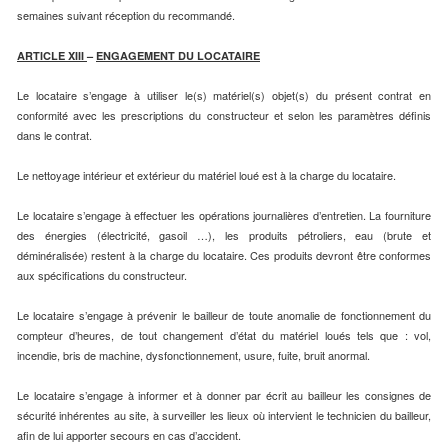
semaines suivant réception du recommandé.
ARTICLE XIII
–
ENGAGEMENT DU LOCATAIRE
Le locataire s’engage à utiliser le(s) matériel(s) objet(s) du présent contrat en
conformité avec les prescriptions du constructeur et selon les paramètres définis
dans le contrat.
Le nettoyage intérieur et extérieur du matériel loué est à la charge du locataire.
Le locataire s’engage à effectuer les opérations journalières d’entretien. La fourniture
des énergies (électricité, gasoil …), les produits pétroliers, eau (brute et
déminéralisée) restent à la charge du locataire. Ces produits devront être conformes
aux spécifications du constructeur.
Le locataire s’engage à prévenir le bailleur de toute anomalie de fonctionnement du
compteur d’heures, de tout changement d’état du matériel loués tels que : vol,
incendie, bris de machine, dysfonctionnement, usure, fuite, bruit anormal.
Le locataire s’engage à informer et à donner par écrit au bailleur les consignes de
sécurité inhérentes au site, à surveiller les lieux où intervient le technicien du bailleur,
afin de lui apporter secours en cas d’accident.