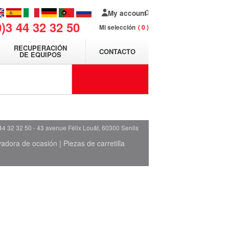
My account
0)3 44 32 32 50
Mi selección
0
RECUPERACIÓN
CONTACTO
DE EQUIPOS
44 32 32 50 - 43 avenue Félix Louât, 60300 Senlis
evadora de ocasión
|
Piezas de carretilla