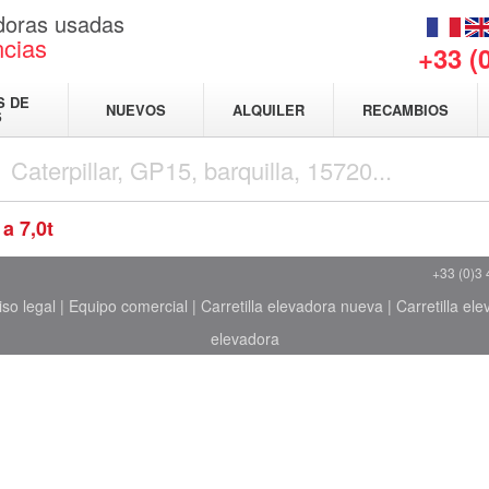
adoras usadas
ncias
+33 (
S DE
NUEVOS
ALQUILER
RECAMBIOS
S
 a 7,0t
+33 (0)3 
iso legal
|
Equipo comercial
|
Carretilla elevadora nueva
|
Carretilla el
elevadora