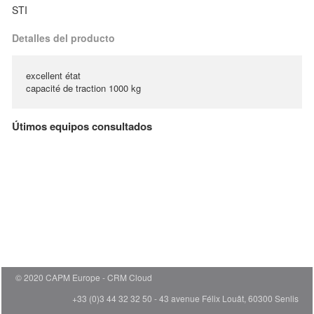
STI
Detalles del producto
excellent état
capacité de traction 1000 kg
Útimos equipos consultados
© 2020 CAPM Europe
CRM Cloud
+33 (0)3 44 32 32 50 - 43 avenue Félix Louât, 60300 Senlis