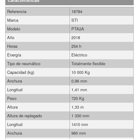
Características
Referencia
18784
Marca
STI
Modelo
PTA2A
Año
2018
Horas
254 h
Energía
Eléctrico
Tipo de neumático
Totalmente flexible
Capacidad (kg)
10 000 Kg
Anchura
0,96 mm
Longitud
1,41 mm
Peso
720 Kg
Altura
1,33 m
Altura de replegado
1 330 mm
Longitud
1410 mm
Anchura
960 mm