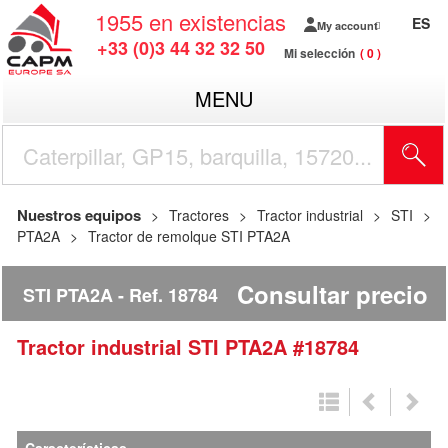
1955
en existencias
ES
My account
+33 (0)3 44 32 32 50
Mi selección
0
MENU
Nuestros equipos
Tractores
Tractor industrial
STI
PTA2A
Tractor de remolque STI PTA2A
Consultar precio
STI PTA2A
Ref.
18784
Tractor industrial
STI
PTA2A
#18784