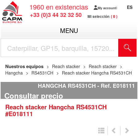
1960
en existencias
ES
My account
+33 (0)3 44 32 32 50
Mi selección
0
MENU
Nuestros equipos
Reach stacker
Reach stacker
Hangcha
RS4531CH
Reach stacker Hangcha RS4531CH
HANGCHA RS4531CH
Ref.
E018111
Consultar precio
Reach stacker
Hangcha
RS4531CH
#E018111