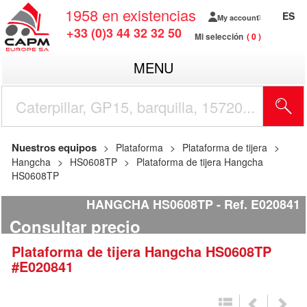
1958
en existencias
ES
My account
+33 (0)3 44 32 32 50
Mi selección
0
MENU
Nuestros equipos
Plataforma
Plataforma de tijera
Hangcha
HS0608TP
Plataforma de tijera Hangcha
HS0608TP
HANGCHA HS0608TP
Ref.
E020841
Consultar precio
Plataforma de tijera
Hangcha
HS0608TP
#E020841