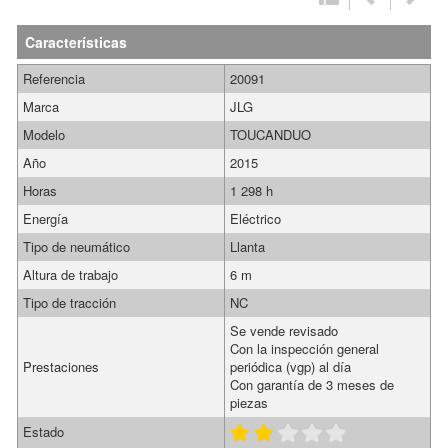
Características
Referencia
20091
Marca
JLG
Modelo
TOUCANDUO
Año
2015
Horas
1 298 h
Energía
Eléctrico
Tipo de neumático
Llanta
Altura de trabajo
6 m
Tipo de tracción
NC
Se vende revisado
Con la inspección general
Prestaciones
periódica (vgp) al día
Con garantía de 3 meses de
piezas
Estado