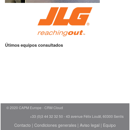
Útimos equipos consultados
© 2020 CAPM Europe
CRM Cloud
+33 (0)3 44 32 32 50 - 43 avenue Félix Louât, 60300 Senlis
Contacto
|
Condiciones generales
|
Aviso legal
|
Equipo