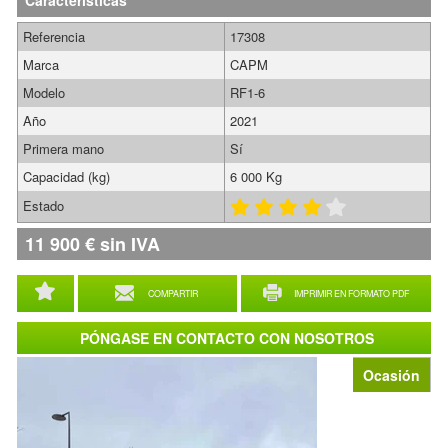
Características
Referencia
17308
Marca
CAPM
Modelo
RF1-6
Año
2021
Primera mano
Sí
Capacidad (kg)
6 000 Kg
Estado
11 900
€
sin IVA
COMPARTIR
IMPRIMIR EN FORMATO PDF
PÓNGASE EN CONTACTO CON NOSOTROS
Ocasión