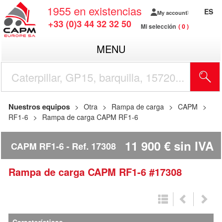
1955
en existencias
ES
My account
+33 (0)3 44 32 32 50
Mi selección
0
MENU
Nuestros equipos
Otra
Rampa de carga
CAPM
RF1-6
Rampa de carga CAPM RF1-6
11 900
€
sin IVA
CAPM RF1-6
Ref.
17308
Rampa de carga
CAPM
RF1-6
#17308