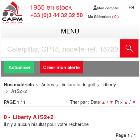
1955
en stock
FR
Mon compte
+33 (0)3 44 32 32 50
Ma Sélection
0
MENU
R
Actualiser
Créer mon alerte
Nos matériels
Autres
Voiturette de golf
Liberty
A1S2+2
PAGE
1
/ 1
Trier par :
Date
▲
/
▼
Prix
▲
/
▼
0
Liberty A1S2+2
Il n'y a aucun résultat pour votre recherche
Page
1
/ 1