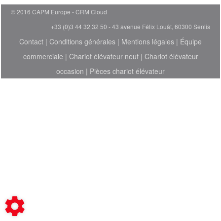
© 2016 CAPM Europe
CRM Cloud
+33 (0)3 44 32 32 50 - 43 avenue Félix Louât, 60300 Senlis
Contact
|
Conditions générales
|
Mentions légales
|
Équipe
commerciale
|
Chariot élévateur neuf
|
Chariot élévateur
occasion
|
Pièces chariot élévateur