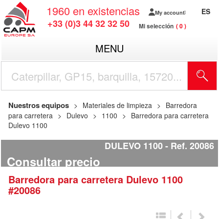
1960
en existencias
ES
My account
+33 (0)3 44 32 32 50
Mi selección
0
MENU
Nuestros equipos
Materiales de limpieza
Barredora
para carretera
Dulevo
1100
Barredora para carretera
Dulevo 1100
DULEVO 1100
Ref.
20086
Consultar precio
Barredora para carretera
Dulevo
1100
#20086