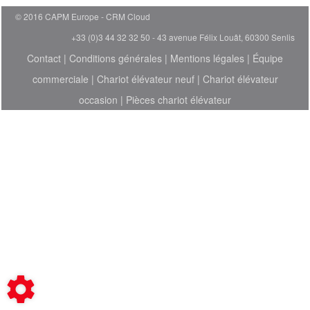
© 2016 CAPM Europe
CRM Cloud
+33 (0)3 44 32 32 50 - 43 avenue Félix Louât, 60300 Senlis
Contact
|
Conditions générales
|
Mentions légales
|
Équipe
commerciale
|
Chariot élévateur neuf
|
Chariot élévateur
occasion
|
Pièces chariot élévateur