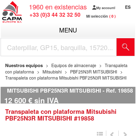
1960
en existencias
ES
My account
+33 (0)3 44 32 32 50
Mi selección
0
MENU
Nuestros equipos
Equipos de almacenaje
Transpaleta
con plataforma
Mitsubishi
PBF25N3R MITSUBISHI
Transpaleta con plataforma Mitsubishi PBF25N3R MITSUBISHI
MITSUBISHI PBF25N3R MITSUBISHI
Ref.
19858
12 600
€
sin IVA
Transpaleta con plataforma
Mitsubishi
PBF25N3R MITSUBISHI
#19858