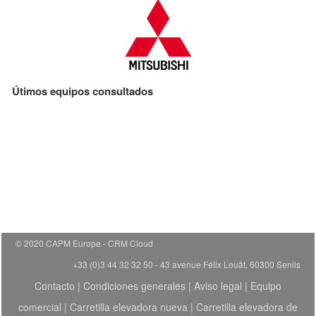
Útimos equipos consultados
© 2020 CAPM Europe
CRM Cloud
+33 (0)3 44 32 32 50 - 43 avenue Félix Louât, 60300 Senlis
Contacto
|
Condiciones generales
|
Aviso legal
|
Equipo
comercial
|
Carretilla elevadora nueva
|
Carretilla elevadora de