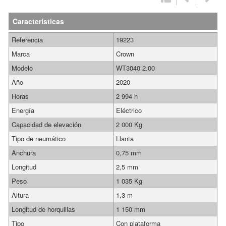
Características
Referencia
19223
Marca
Crown
Modelo
WT3040 2.00
Año
2020
Horas
2 994 h
Energía
Eléctrico
Capacidad de elevación
2 000 Kg
Tipo de neumático
Llanta
Anchura
0,75 mm
Longitud
2,5 mm
Peso
1 035 Kg
Altura
1,3 m
Longitud de horquillas
1 150 mm
Tipo
Con plataforma