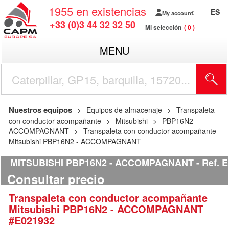
1955
en existencias
ES
My account
+33 (0)3 44 32 32 50
Mi selección
0
MENU
Nuestros equipos
Equipos de almacenaje
Transpaleta
con conductor acompañante
Mitsubishi
PBP16N2 -
ACCOMPAGNANT
Transpaleta con conductor acompañante
Mitsubishi PBP16N2 - ACCOMPAGNANT
MITSUBISHI PBP16N2 - ACCOMPAGNANT
Ref.
E
Consultar precio
Transpaleta con conductor acompañante
Mitsubishi
PBP16N2 - ACCOMPAGNANT
#E021932