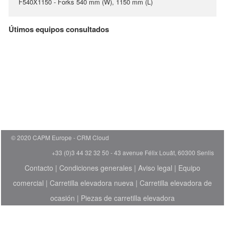
F540X1150 - Forks 540 mm (W), 1150 mm (L)
Útimos equipos consultados
© 2020 CAPM Europe
CRM Cloud
+33 (0)3 44 32 32 50 - 43 avenue Félix Louât, 60300 Senlis
Contacto
|
Condiciones generales
|
Aviso legal
|
Equipo
comercial
|
Carretilla elevadora nueva
|
Carretilla elevadora de
ocasión
|
Piezas de carretilla elevadora