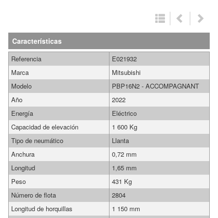
Características
Referencia
E021932
Marca
Mitsubishi
Modelo
PBP16N2 - ACCOMPAGNANT
Año
2022
Energía
Eléctrico
Capacidad de elevación
1 600 Kg
Tipo de neumático
Llanta
Anchura
0,72 mm
Longitud
1,65 mm
Peso
431 Kg
Número de flota
2804
Longitud de horquillas
1 150 mm