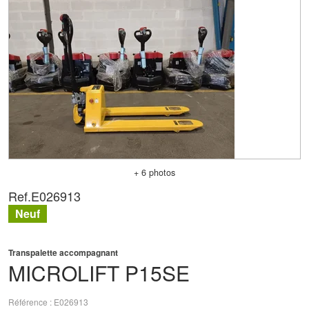
+ 6 photos
Ref.
E026913
Neuf
Transpalette accompagnant
MICROLIFT
P15SE
Référence
E026913