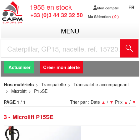
1955
en stock
FR
Mon compte
+33 (0)3 44 32 32 50
Ma Sélection
0
MENU
R
Actualiser
Créer mon alerte
Nos matériels
Transpalette
Transpalette accompagnant
Microlift
P15SE
PAGE
1
/ 1
Trier par :
Date
▲
/
▼
Prix
▲
/
▼
3
Microlift P15SE