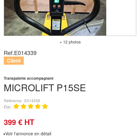
+ 12 photos
Ref.
E014339
Client
Transpalette accompagnant
MICROLIFT
P15SE
Référence
E014339
État
399
€
HT
Voir l'annonce en détail