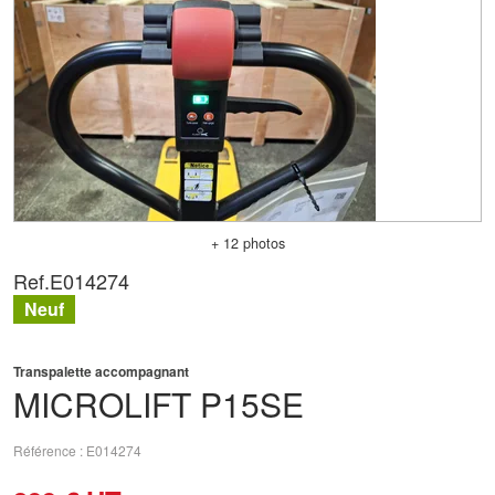
+ 12 photos
Ref.
E014274
Neuf
Transpalette accompagnant
MICROLIFT
P15SE
Référence
E014274