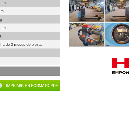
 mm
mm
Kg
 mm
é
tía de 3 meses de piezas
IMPRIMIR EN FORMATO PDF