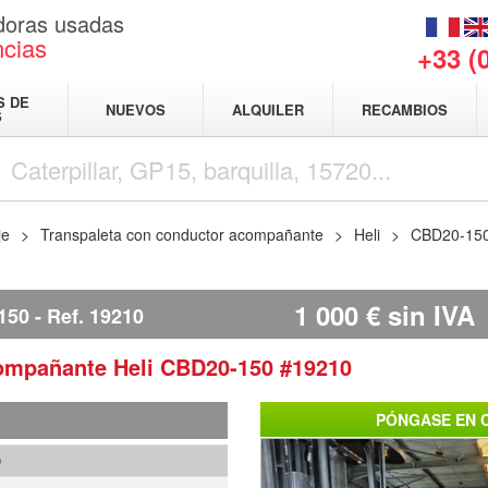
adoras usadas
ncias
+33 (
S DE
NUEVOS
ALQUILER
RECAMBIOS
S
je
Transpaleta con conductor acompañante
Heli
CBD20-15
1 000
€
sin IVA
150
Ref.
19210
acompañante
Heli
CBD20-150
#19210
PÓNGASE EN 
0