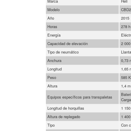
Marca
Heli
Modelo
CBD2
Año
2015
Horas
278 h
Energía
Eléctr
Capacidad de elevación
2 000
Tipo de neumático
Llant
Anchura
0,73
Longitud
1,65
Peso
585 
Altura
1,4 m
Bater
Equipos específicos para transpaletas
Carga
Longitud de horquillas
1 15
Altura de replegado
1 40
Tipo
Con c