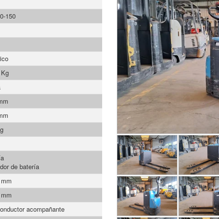
0-150
ico
 Kg
a
 mm
 mm
Kg
ía
dor de batería
0 mm
0 mm
onductor acompañante