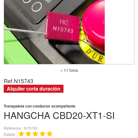
+ 11 fotos
Ref.
N15743
Alquiler corta duración
Transpaleta con conductor acompañante
HANGCHA
CBD20-XT1-SI
Référence
N15743
Estado