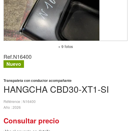
+ 9 fotos
Ref.
N16400
Nuevo
Transpaleta con conductor acompañante
HANGCHA
CBD30-XT1-SI
Référence
N16400
Año
2026
Consultar precio