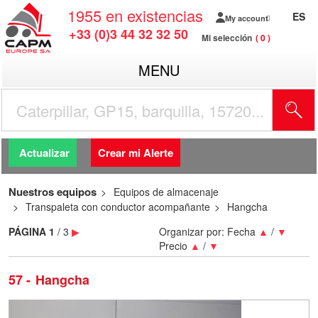
1955
en existencias
ES
My account
+33 (0)3 44 32 32 50
Mi selección
0
MENU
Actualizar
Crear mi Alerte
Nuestros equipos
Equipos de almacenaje
Transpaleta con conductor acompañante
Hangcha
PÁGINA
1
/ 3
▶
Organizar por:
Fecha
▲
/
▼
Precio
▲
/
▼
57
Hangcha