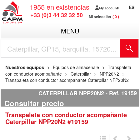
1955
en existencias
ES
My account
+33 (0)3 44 32 32 50
Mi selección
0
MENU
Nuestros equipos
Equipos de almacenaje
Transpaleta
con conductor acompañante
Caterpillar
NPP20N2
Transpaleta con conductor acompañante Caterpillar NPP20N2
CATERPILLAR NPP20N2
Ref.
19159
Consultar precio
Transpaleta con conductor acompañante
Caterpillar
NPP20N2
#19159