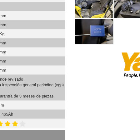
 mm
 mm
 Kg
 mm
 mm
 mm
 mm
nde revisado
a inspección general periódica (vgp)
arantía de 3 meses de piezas
mm
/ 465Ah