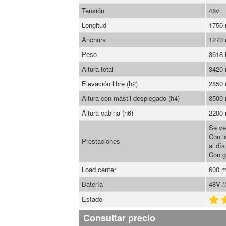
Tensión
48v
Longitud
1750
Anchura
1270
Peso
3618
Altura total
3420
Elevación libre (h2)
2850
Altura con mástil desplegado (h4)
8500
Altura cabina (h6)
2200
Se ve
Con l
Prestaciones
al día
Con g
Load center
600 
Batería
48V /
Estado
Consultar precio