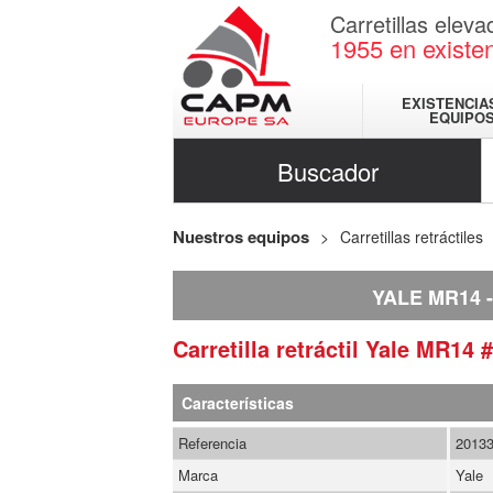
Carretillas elev
1955
en existe
EXISTENCIA
EQUIPO
Buscador
Nuestros equipos
Carretillas retráctiles
YALE MR14
Carretilla retráctil
Yale
MR14
#
Características
Referencia
2013
Marca
Yale