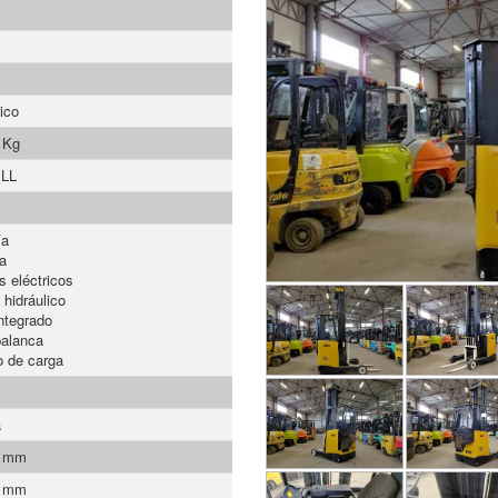
ico
 Kg
 LL
ía
a
s eléctricos
 hidráulico
ntegrado
palanca
 de carga
a
0 mm
0 mm