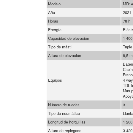
Modelo
MR14
Año
2021
Horas
78 h
Energía
Eléctr
Capacidad de elevación
1 400
Tipo de mástil
Triple
Altura de elevación
8,5 m
Bater
Cabin
Freno
Equipos
4 way
TDL i
Mini 
Apoyo
Número de ruedas
3
Tipo de neumático
Llant
Longitud de horquillas
1 20
Altura de replegado
3 42