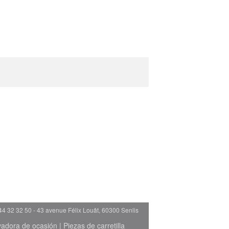
44 32 32 50 - 43 avenue Félix Louât, 60300 Senlis
evadora de ocasión
|
Piezas de carretilla