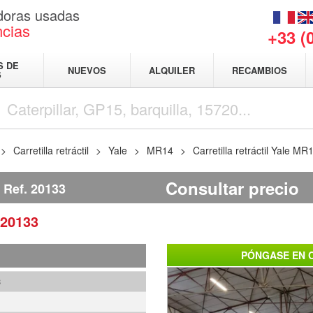
adoras usadas
ncias
+33 (
S DE
NUEVOS
ALQUILER
RECAMBIOS
S
Carretilla retráctil
Yale
MR14
Carretilla retráctil Yale MR
Consultar precio
Ref.
20133
20133
PÓNGASE EN 
3