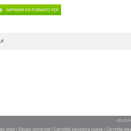
IMPRIMIR EN FORMATO PDF
EUF
+33 (0)3 
iso legal
|
Equipo comercial
|
Carretilla elevadora nueva
|
Carretilla el