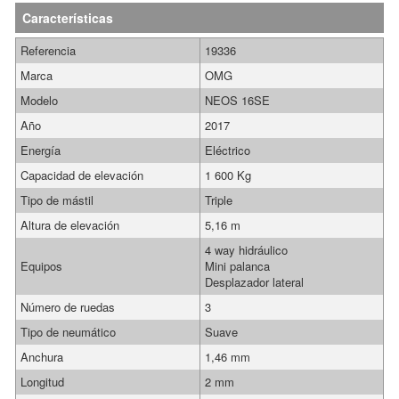
Características
Referencia
19336
Marca
OMG
Modelo
NEOS 16SE
Año
2017
Energía
Eléctrico
Capacidad de elevación
1 600 Kg
Tipo de mástil
Triple
Altura de elevación
5,16 m
4 way hidráulico
Equipos
Mini palanca
Desplazador lateral
Número de ruedas
3
Tipo de neumático
Suave
Anchura
1,46 mm
Longitud
2 mm