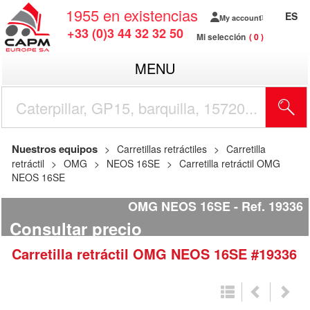
1955
en existencias
ES
My account
+33 (0)3 44 32 32 50
Mi selección
0
MENU
Nuestros equipos
Carretillas retráctiles
Carretilla
retráctil
OMG
NEOS 16SE
Carretilla retráctil OMG
NEOS 16SE
OMG NEOS 16SE
Ref.
19336
Consultar precio
Carretilla retráctil
OMG
NEOS 16SE
#19336