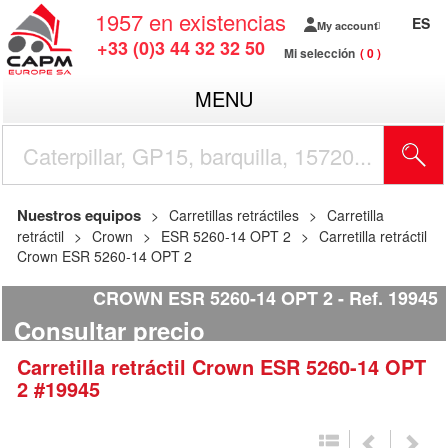
1957
en existencias
ES
My account
+33 (0)3 44 32 32 50
Mi selección
0
MENU
Nuestros equipos
Carretillas retráctiles
Carretilla
retráctil
Crown
ESR 5260-14 OPT 2
Carretilla retráctil
Crown ESR 5260-14 OPT 2
CROWN ESR 5260-14 OPT 2
Ref.
19945
Consultar precio
Carretilla retráctil
Crown
ESR 5260-14 OPT
2
#19945