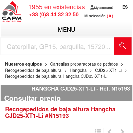
1955
en existencias
ES
My account
+33 (0)3 44 32 32 50
Mi selección
0
MENU
Nuestros equipos
Carretillas preparadoras de pedidos
Recogepedidos de baja altura
Hangcha
CJD25-XT1-Li
Recogepedidos de baja altura Hangcha CJD25-XT1-Li
HANGCHA CJD25-XT1-LI
Ref.
N15193
Consultar precio
Recogepedidos de baja altura
Hangcha
CJD25-XT1-Li
#N15193