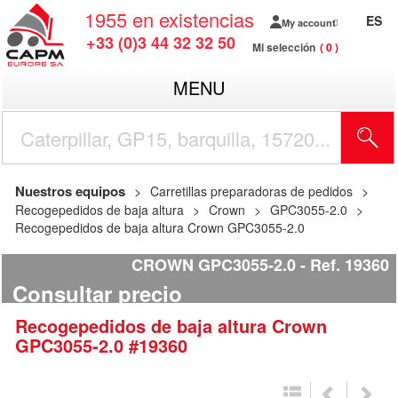
1955
en existencias
ES
My account
+33 (0)3 44 32 32 50
Mi selección
0
MENU
Nuestros equipos
Carretillas preparadoras de pedidos
Recogepedidos de baja altura
Crown
GPC3055-2.0
Recogepedidos de baja altura Crown GPC3055-2.0
CROWN GPC3055-2.0
Ref.
19360
Consultar precio
Recogepedidos de baja altura
Crown
GPC3055-2.0
#19360