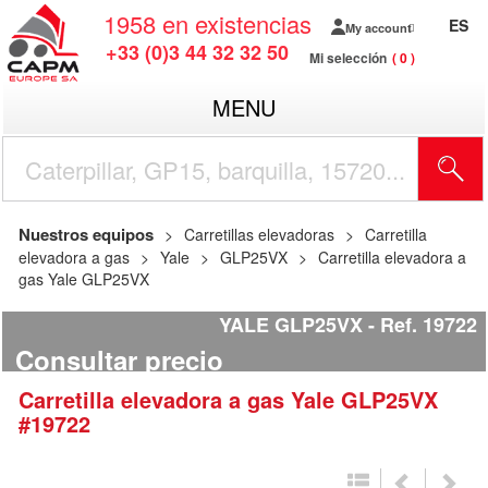
1958
en existencias
ES
My account
+33 (0)3 44 32 32 50
Mi selección
0
MENU
Nuestros equipos
Carretillas elevadoras
Carretilla
elevadora a gas
Yale
GLP25VX
Carretilla elevadora a
gas Yale GLP25VX
YALE GLP25VX
Ref.
19722
Consultar precio
Carretilla elevadora a gas
Yale
GLP25VX
#19722