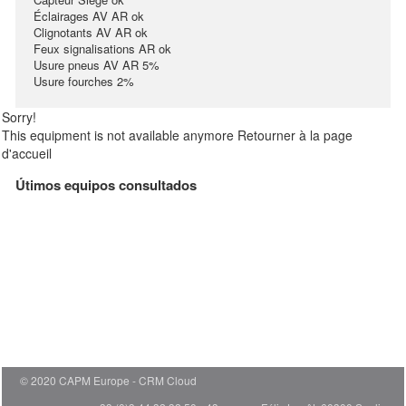
Éclairages AV AR ok
Clignotants AV AR ok
Feux signalisations AR ok
Usure pneus AV AR 5%
Usure fourches 2%
Sorry!
This equipment is not available anymore
Retourner à la page
d'accueil
Útimos equipos consultados
© 2020 CAPM Europe
CRM Cloud