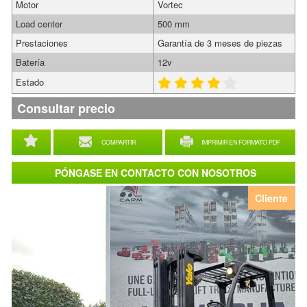
Motor
Vortec
Load center
500 mm
Prestaciones
Garantía de 3 meses de piezas
Batería
12v
Estado
Consultar precio
COMPARTIR
IMPRIMIR EN FORMATO PDF
PÓNGASE EN CONTACTO CON NOSOTROS
Cliente