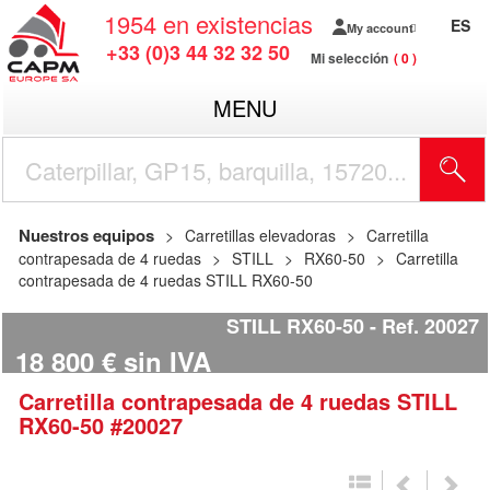
1954
en existencias
ES
My account
+33 (0)3 44 32 32 50
Mi selección
0
MENU
Nuestros equipos
Carretillas elevadoras
Carretilla
contrapesada de 4 ruedas
STILL
RX60-50
Carretilla
contrapesada de 4 ruedas STILL RX60-50
STILL RX60-50
Ref.
20027
18 800
€
sin IVA
Carretilla contrapesada de 4 ruedas
STILL
RX60-50
#20027