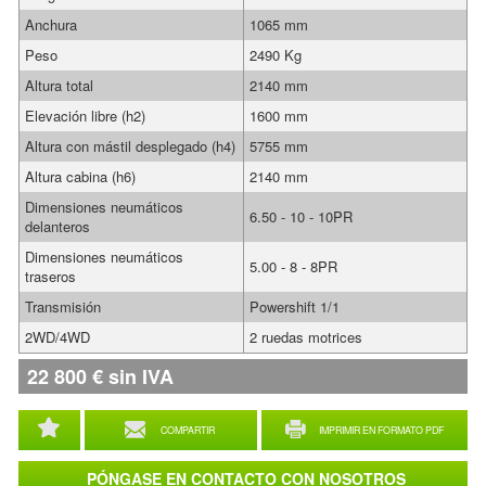
Anchura
1065 mm
Peso
2490 Kg
Altura total
2140 mm
Elevación libre (h2)
1600 mm
Altura con mástil desplegado (h4)
5755 mm
Altura cabina (h6)
2140 mm
Dimensiones neumáticos
6.50 - 10 - 10PR
delanteros
Dimensiones neumáticos
5.00 - 8 - 8PR
traseros
Transmisión
Powershift 1/1
2WD/4WD
2 ruedas motrices
22 800
€
sin IVA
COMPARTIR
IMPRIMIR EN FORMATO PDF
PÓNGASE EN CONTACTO CON NOSOTROS