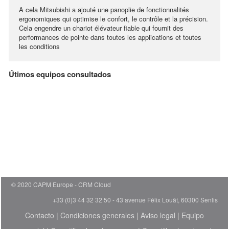
A cela Mitsubishi a ajouté une panoplie de fonctionnalités
ergonomiques qui optimise le confort, le contrôle et la précision.
Cela engendre un chariot élévateur fiable qui fournit des
performances de pointe dans toutes les applications et toutes
les conditions
Útimos equipos consultados
© 2020 CAPM Europe
CRM Cloud
+33 (0)3 44 32 32 50 - 43 avenue Félix Louât, 60300 Senlis
Contacto
|
Condiciones generales
|
Aviso legal
|
Equipo