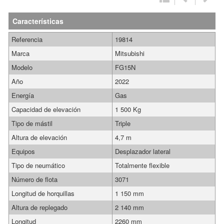
Características
Referencia
19814
Marca
Mitsubishi
Modelo
FG15N
Año
2022
Energía
Gas
Capacidad de elevación
1 500 Kg
Tipo de mástil
Triple
Altura de elevación
4,7 m
Equipos
Desplazador lateral
Tipo de neumático
Totalmente flexible
Número de flota
3071
Longitud de horquillas
1 150 mm
Altura de replegado
2 140 mm
Longitud
2260 mm