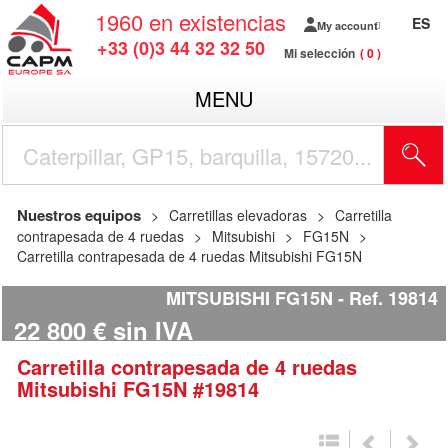
1960
en existencias
ES
My account
+33 (0)3 44 32 32 50
Mi selección
0
MENU
Nuestros equipos
Carretillas elevadoras
Carretilla
contrapesada de 4 ruedas
Mitsubishi
FG15N
Carretilla contrapesada de 4 ruedas Mitsubishi FG15N
MITSUBISHI FG15N
Ref.
19814
22 800
€
sin IVA
Carretilla contrapesada de 4 ruedas
Mitsubishi
FG15N
#19814