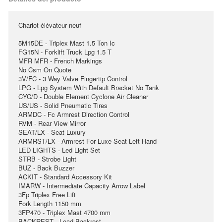
Chariot élévateur neuf
5M15DE - Triplex Mast 1.5 Ton Ic
FG15N - Forklift Truck Lpg 1.5 T
MFR MFR - French Markings
No Csm On Quote
3V/FC - 3 Way Valve Fingertip Control
LPG - Lpg System With Default Bracket No Tank
CYC/D - Double Element Cyclone Air Cleaner
US/US - Solid Pneumatic Tires
ARMDC - Fc Armrest Direction Control
RVM - Rear View Mirror
SEAT/LX - Seat Luxury
ARMRST/LX - Armrest For Luxe Seat Left Hand
LED LIGHTS - Led Light Set
STRB - Strobe Light
BUZ - Back Buzzer
ACKIT - Standard Accessory Kit
IMARW - Intermediate Capacity Arrow Label
3Fp Triplex Free Lift
Fork Length 1150 mm
3FP470 - Triplex Mast 4700 mm
BACKREST - Load Backrest