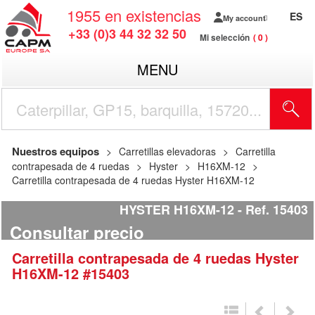
1955
en existencias
ES
My account
+33 (0)3 44 32 32 50
Mi selección
0
MENU
Nuestros equipos
Carretillas elevadoras
Carretilla
contrapesada de 4 ruedas
Hyster
H16XM-12
Carretilla contrapesada de 4 ruedas Hyster H16XM-12
HYSTER H16XM-12
Ref.
15403
Consultar precio
Carretilla contrapesada de 4 ruedas
Hyster
H16XM-12
#15403