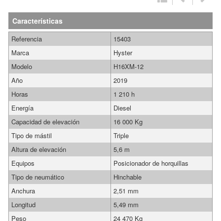
Características
Referencia
15403
Marca
Hyster
Modelo
H16XM-12
Año
2019
Horas
1 210 h
Energía
Diesel
Capacidad de elevación
16 000 Kg
Tipo de mástil
Triple
Altura de elevación
5,6 m
Equipos
Posicionador de horquillas
Tipo de neumático
Hinchable
Anchura
2,51 mm
Longitud
5,49 mm
Peso
24 470 Kg