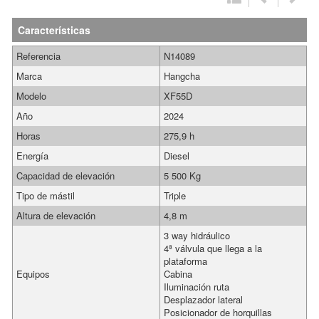
Características
Referencia
N14089
Marca
Hangcha
Modelo
XF55D
Año
2024
Horas
275,9 h
Energía
Diesel
Capacidad de elevación
5 500 Kg
Tipo de mástil
Triple
Altura de elevación
4,8 m
3 way hidráulico
4ª válvula que llega a la
plataforma
Equipos
Cabina
Iluminación ruta
Desplazador lateral
Posicionador de horquillas