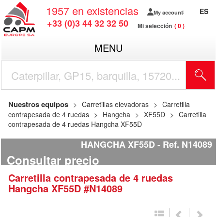
1957
en existencias
ES
My account
+33 (0)3 44 32 32 50
Mi selección
0
MENU
Nuestros equipos
Carretillas elevadoras
Carretilla
contrapesada de 4 ruedas
Hangcha
XF55D
Carretilla
contrapesada de 4 ruedas Hangcha XF55D
HANGCHA XF55D
Ref.
N14089
Consultar precio
Carretilla contrapesada de 4 ruedas
Hangcha
XF55D
#N14089