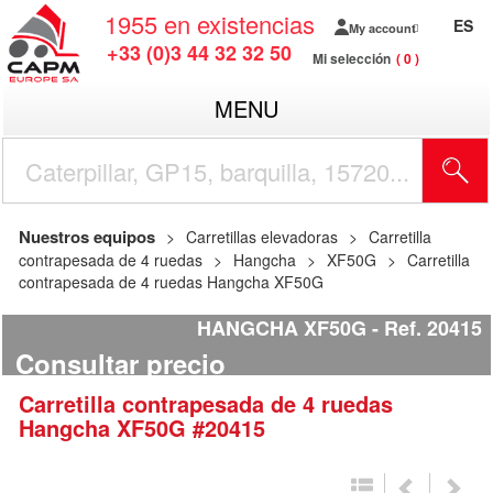
1955
en existencias
ES
My account
+33 (0)3 44 32 32 50
Mi selección
0
MENU
Nuestros equipos
Carretillas elevadoras
Carretilla
contrapesada de 4 ruedas
Hangcha
XF50G
Carretilla
contrapesada de 4 ruedas Hangcha XF50G
HANGCHA XF50G
Ref.
20415
Consultar precio
Carretilla contrapesada de 4 ruedas
Hangcha
XF50G
#20415