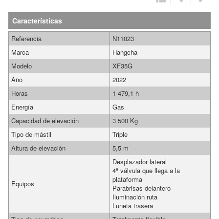
Características
Referencia
N11023
Marca
Hangcha
Modelo
XF35G
Año
2022
Horas
1 479,1 h
Energía
Gas
Capacidad de elevación
3 500 Kg
Tipo de mástil
Triple
Altura de elevación
5,5 m
Desplazador lateral
4ª válvula que llega a la
plataforma
Equipos
Parabrisas delantero
Iluminación ruta
Luneta trasera