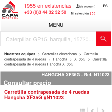
1955
en existencias
ES
My account
+33 (0)3 44 32 32 50
Mi selección
0
MENU
Nuestros equipos
Carretillas elevadoras
Carretilla
contrapesada de 4 ruedas
Hangcha
XF35G
Carretilla
contrapesada de 4 ruedas Hangcha XF35G
HANGCHA XF35G
Ref.
N11023
Consultar precio
Carretilla contrapesada de 4 ruedas
Hangcha
XF35G
#N11023