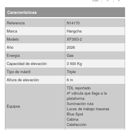
Características
Referencia
N14170
Marca
Hangcha
Modelo
XF35G-2
Año
2026
Energía
Gas
Capacidad de elevación
3 500 Kg
Tipo de mástil
Triple
Altura de elevación
6 m
TDL reportado
4ª válvula que llega a la
plataforma
Iluminación ruta
Equipos
Luces de trabajo traseras
Blue Spot
Cabina
Calefacción