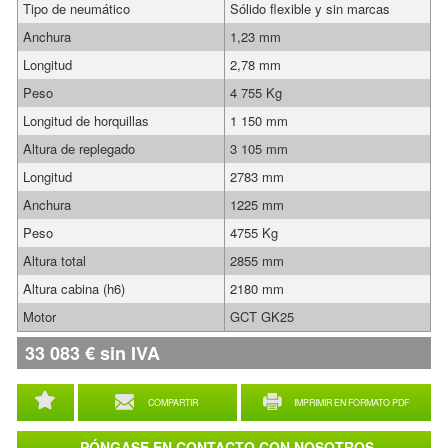
Tipo de neumático
Sólido flexible y sin marcas
Anchura
1,23 mm
Longitud
2,78 mm
Peso
4 755 Kg
Longitud de horquillas
1 150 mm
Altura de replegado
3 105 mm
Longitud
2783 mm
Anchura
1225 mm
Peso
4755 Kg
Altura total
2855 mm
Altura cabina (h6)
2180 mm
Motor
GCT GK25
33 083
€
sin IVA
COMPARTIR
IMPRIMIR EN FORMATO PDF
PÓNGASE EN CONTACTO CON NOSOTROS