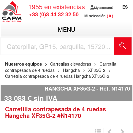
1955
en existencias
ES
My account
+33 (0)3 44 32 32 50
Mi selección
0
MENU
Nuestros equipos
Carretillas elevadoras
Carretilla
contrapesada de 4 ruedas
Hangcha
XF35G-2
Carretilla contrapesada de 4 ruedas Hangcha XF35G-2
HANGCHA XF35G-2
Ref.
N14170
33 083
€
sin IVA
Carretilla contrapesada de 4 ruedas
Hangcha
XF35G-2
#N14170