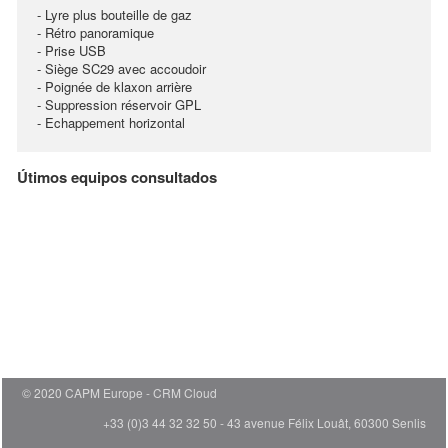
- Lyre plus bouteille de gaz
- Rétro panoramique
- Prise USB
- Siège SC29 avec accoudoir
- Poignée de klaxon arrière
- Suppression réservoir GPL
- Echappement horizontal
Útimos equipos consultados
© 2020 CAPM Europe
CRM Cloud
+33 (0)3 44 32 32 50 - 43 avenue Félix Louât, 60300 Senlis