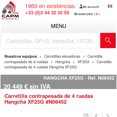
1960
en existencias
ES
My account
+33 (0)3 44 32 32 50
Mi selección
0
MENU
Nuestros equipos
Carretillas elevadoras
Carretilla
contrapesada de 4 ruedas
Hangcha
XF25G
Carretilla
contrapesada de 4 ruedas Hangcha XF25G
HANGCHA XF25G
Ref.
N08452
20 449
€
sin IVA
Carretilla contrapesada de 4 ruedas
Hangcha
XF25G
#N08452