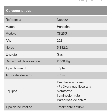
Características
Referencia
N08452
Marca
Hangcha
Modelo
XF25G
Año
2021
Horas
5 332,2 h
Energía
Gas
Capacidad de elevación
2 500 Kg
Tipo de mástil
Triple
Altura de elevación
4,5 m
Desplazador lateral
4ª válvula que llega a la
Equipos
plataforma
Iluminación ruta
Parabrisas delantero
Tipo de neumático
Totalmente flexible