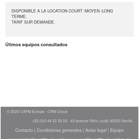
DISPONIBLE A LA LOCATION COURT /MOYEN /LONG
TERME.
TARIF SUR DEMANDE.
Útimos equipos consultados
© 2020 CAPM Europe
CRM Cloud
+33 (0)3 44 32 32 50 - 43 avenue Félix Louât, 60300 Senlis
Contacto
|
Condiciones generales
|
Aviso legal
|
Equipo