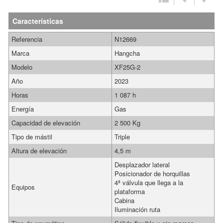
Características
Referencia
N12669
Marca
Hangcha
Modelo
XF25G-2
Año
2023
Horas
1 087 h
Energía
Gas
Capacidad de elevación
2 500 Kg
Tipo de mástil
Triple
Altura de elevación
4,5 m
Desplazador lateral
Posicionador de horquillas
4ª válvula que llega a la
Equipos
plataforma
Cabina
Iluminación ruta