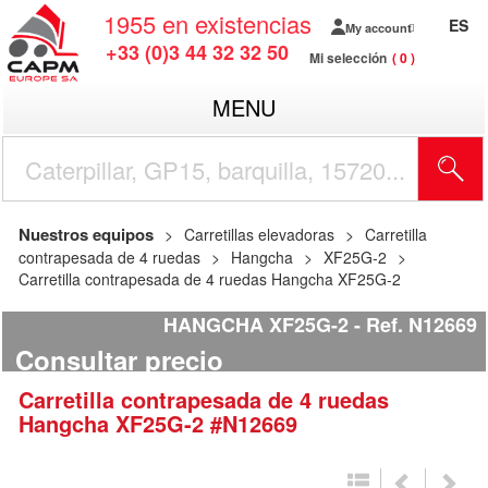
1955
en existencias
ES
My account
+33 (0)3 44 32 32 50
Mi selección
0
MENU
Nuestros equipos
Carretillas elevadoras
Carretilla
contrapesada de 4 ruedas
Hangcha
XF25G-2
Carretilla contrapesada de 4 ruedas Hangcha XF25G-2
HANGCHA XF25G-2
Ref.
N12669
Consultar precio
Carretilla contrapesada de 4 ruedas
Hangcha
XF25G-2
#N12669