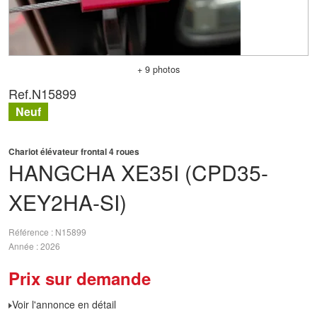
+ 9 photos
Ref.
N15899
Neuf
Chariot élévateur frontal 4 roues
HANGCHA
XE35I (CPD35-
XEY2HA-SI)
Référence
N15899
Année
2026
Prix sur demande
Voir l'annonce en détail