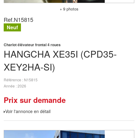
+ 9 photos
Ref.
N15815
Neuf
Chariot élévateur frontal 4 roues
HANGCHA
XE35I (CPD35-
XEY2HA-SI)
Référence
N15815
Année
2026
Prix sur demande
Voir l'annonce en détail