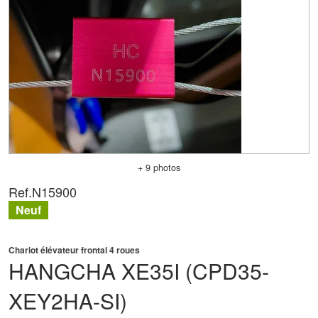
+ 9 photos
Ref.
N15900
Neuf
Chariot élévateur frontal 4 roues
HANGCHA
XE35I (CPD35-
XEY2HA-SI)