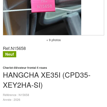
+ 9 photos
Ref.
N15658
Neuf
Chariot élévateur frontal 4 roues
HANGCHA
XE35I (CPD35-
XEY2HA-SI)
Référence
N15658
Année
2026