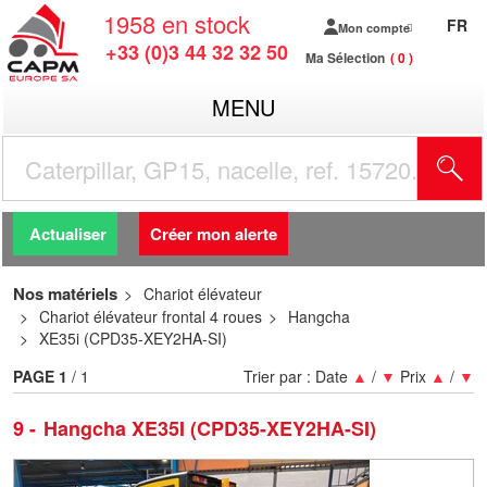
1958
en stock
FR
Mon compte
+33 (0)3 44 32 32 50
Ma Sélection
0
MENU
R
Actualiser
Créer mon alerte
Nos matériels
Chariot élévateur
Chariot élévateur frontal 4 roues
Hangcha
XE35i (CPD35-XEY2HA-SI)
PAGE
1
/ 1
Trier par :
Date
▲
/
▼
Prix
▲
/
▼
9
Hangcha XE35I (CPD35-XEY2HA-SI)