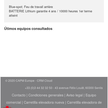
Blue-spot; Feu de travail arrière
BATTERIE Lithium garantie 4 ans / 10000 heures 1er terme
atteint
Útimos equipos consultados
© 2020 CAPM Europe
CRM Cloud
+33 (0)3 44 32 32 50 - 43 avenue Félix Louât, 60300 Senlis
Contacto
|
Condiciones generales
|
Aviso legal
|
Equipo
comercial
|
Carretilla elevadora nueva
|
Carretilla elevadora de