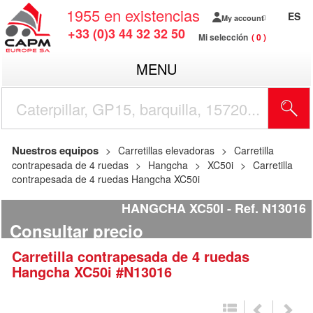
1955
en existencias
ES
My account
+33 (0)3 44 32 32 50
Mi selección
0
MENU
Nuestros equipos
Carretillas elevadoras
Carretilla
contrapesada de 4 ruedas
Hangcha
XC50i
Carretilla
contrapesada de 4 ruedas Hangcha XC50i
HANGCHA XC50I
Ref.
N13016
Consultar precio
Carretilla contrapesada de 4 ruedas
Hangcha
XC50i
#N13016