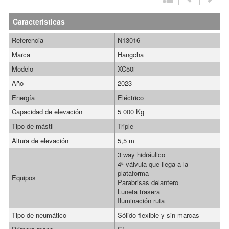
Características
Referencia
N13016
Marca
Hangcha
Modelo
XC50i
Año
2023
Energía
Eléctrico
Capacidad de elevación
5 000 Kg
Tipo de mástil
Triple
Altura de elevación
5,5 m
3 way hidráulico
4ª válvula que llega a la
plataforma
Equipos
Parabrisas delantero
Luneta trasera
Iluminación ruta
Tipo de neumático
Sólido flexible y sin marcas