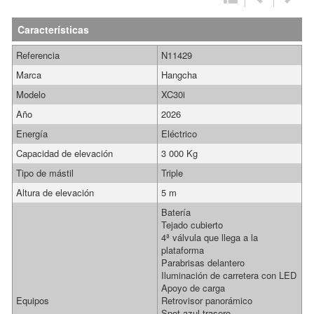
Características
Referencia
N11429
Marca
Hangcha
Modelo
XC30i
Año
2026
Energía
Eléctrico
Capacidad de elevación
3 000 Kg
Tipo de mástil
Triple
Altura de elevación
5 m
Batería
Tejado cubierto
4ª válvula que llega a la
plataforma
Parabrisas delantero
Iluminación de carretera con LED
Apoyo de carga
Equipos
Retrovisor panorámico
Spot azul trasero