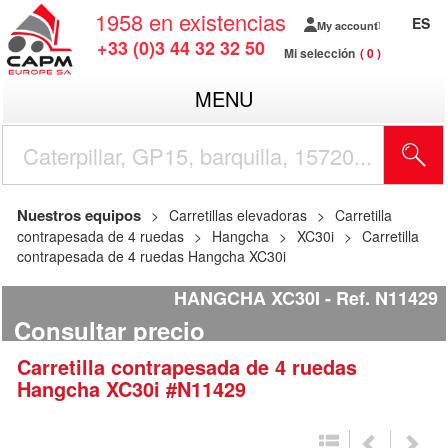
1958
en existencias
ES
My account
+33 (0)3 44 32 32 50
Mi selección
0
MENU
Nuestros equipos
Carretillas elevadoras
Carretilla
contrapesada de 4 ruedas
Hangcha
XC30i
Carretilla
contrapesada de 4 ruedas Hangcha XC30i
HANGCHA XC30I
Ref.
N11429
Consultar precio
Carretilla contrapesada de 4 ruedas
Hangcha
XC30i
#N11429